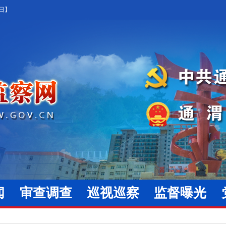
5日】
闻
审查调查
巡视巡察
监督曝光