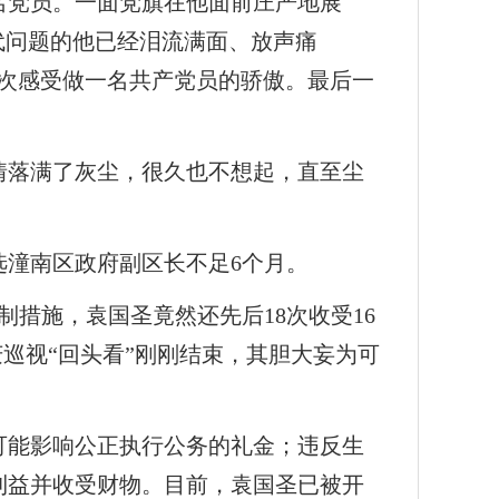
名党员。一面党旗在他面前庄严地展
代问题的他已经泪流满面、放声痛
次感受做一名共产党员的骄傲。最后一
情落满了灰尘，很久也不想起，直至尘
潼南区政府副区长不足6个月。
措施，袁国圣竟然还先后18次收受16
庆巡视“回头看”刚刚结束，其胆大妄为可
可能影响公正执行公务的礼金；违反生
利益并收受财物。目前，袁国圣已被开