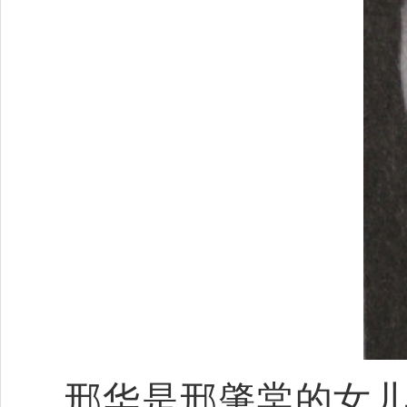
邢华是邢肇棠的女