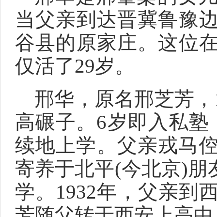
当父亲到达晋冀鲁豫
谷县的原家庄。这位
仅活了29岁。
邢华，原名邢芝芳，1
高碾子。6岁即入私塾
续地上学。父亲戎马倥
寄养于北平(今北京)
学。1932年，父亲
芳随父转于西安上高中