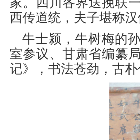
家。四川各界送挽联一
西传道统，夫子堪称汉
牛士颍，牛树梅的
室参议、甘肃省编纂
记》，书法苍劲，古朴